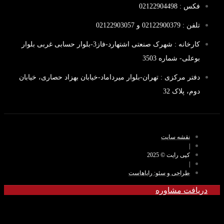
فکس : 02122904498
تلفن : 02122900379 و 02122903057
کارخانه : شهرک صنعتی اشتهارد-فاز3-بلوار حسابی غربی بلوار
بوعلی- شماره 3503
دفتر مرکزی : تهران-بلوار میرداماد-خیابان بهزاد حصاری، خیابان
دوم، پلاک 32
نقشه سایت
|
کپی رایت © 2025
|
طراحی و سئو: رایاهاست
دریافت مشاوره